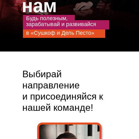
нам
Будь полезным,
зарабатывай и развивайся
в «Сушкоф и Дель Песто»
Выбирай
направление
и присоединяйся к
нашей команде!