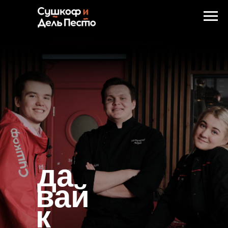
да
вай
к