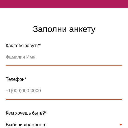
Заполни анкету
Как тебя зовут?*
Телефон*
Реализуй свои карьерные и
финансовые амбиции в
современной фуд-тех
компании!
Кем хочешь быть?*
Заполнить анкету